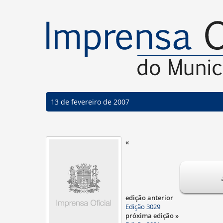
13 de fevereiro de 2007
«
edição anterior
Edição 3029
próxima edição »