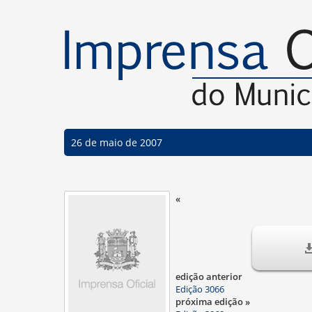
26 de maio de 2007
«
edição anterior
Edição 3066
próxima edição »