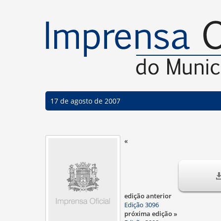
17 de agosto de 2007
«
edição anterior
Edição 3096
próxima edição »