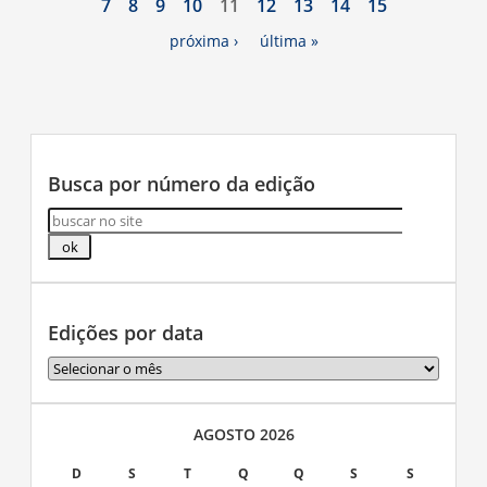
7
8
9
10
11
12
13
14
15
próxima ›
última »
Busca por número da edição
Edições por data
Edições
por
data
AGOSTO 2026
D
S
T
Q
Q
S
S