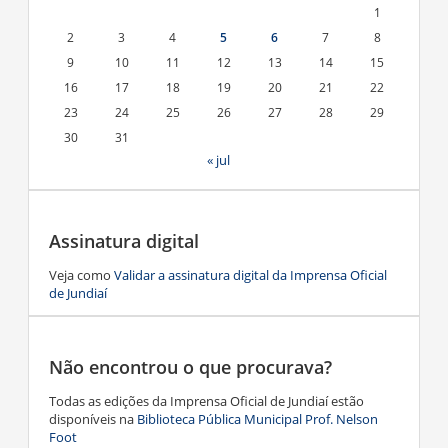
1
2
3
4
5
6
7
8
9
10
11
12
13
14
15
16
17
18
19
20
21
22
23
24
25
26
27
28
29
30
31
« jul
Assinatura digital
Veja como
Validar a assinatura digital da Imprensa Oficial
de Jundiaí
Não encontrou o que procurava?
Todas as edições da Imprensa Oficial de Jundiaí estão
disponíveis na
Biblioteca Pública Municipal Prof. Nelson
Foot