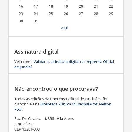
16
17
18
19
20
21
22
23
24
25
26
27
28
29
30
31
« jul
Assinatura digital
Veja como
Validar a assinatura digital da Imprensa Oficial
de Jundiaí
Não encontrou o que procurava?
Todas as edições da Imprensa Oficial de Jundiaí estão
disponíveis na
Biblioteca Pública Municipal Prof. Nelson
Foot
Rua Dr. Cavalcanti, 396 - Vila Arens
Jundiaí - SP
CEP 13201-003