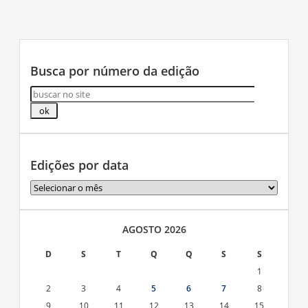
Busca por número da edição
Edições por data
Edições
por
data
AGOSTO 2026
D
S
T
Q
Q
S
S
1
2
3
4
5
6
7
8
9
10
11
12
13
14
15