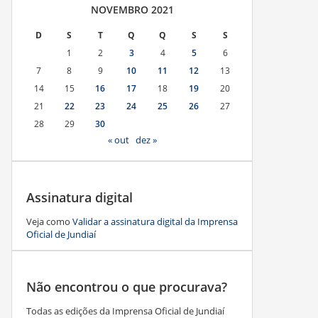
NOVEMBRO 2021
D
S
T
Q
Q
S
S
1
2
3
4
5
6
7
8
9
10
11
12
13
14
15
16
17
18
19
20
21
22
23
24
25
26
27
28
29
30
« out
dez »
Assinatura digital
Veja como
Validar a assinatura digital da Imprensa
Oficial de Jundiaí
Não encontrou o que procurava?
Todas as edições da Imprensa Oficial de Jundiaí