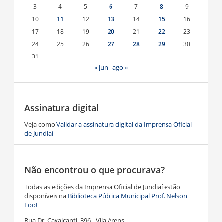
3
4
5
6
7
8
9
10
11
12
13
14
15
16
17
18
19
20
21
22
23
24
25
26
27
28
29
30
31
« jun
ago »
Assinatura digital
Veja como
Validar a assinatura digital da Imprensa Oficial
de Jundiaí
Não encontrou o que procurava?
Todas as edições da Imprensa Oficial de Jundiaí estão
disponíveis na
Biblioteca Pública Municipal Prof. Nelson
Foot
Rua Dr. Cavalcanti, 396 - Vila Arens