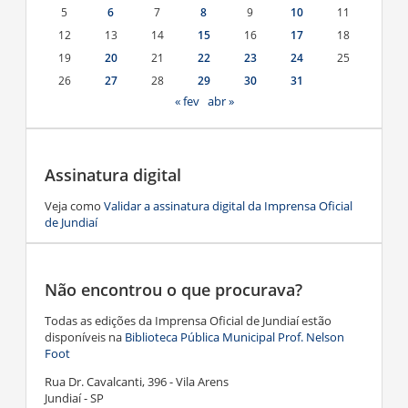
5
6
7
8
9
10
11
12
13
14
15
16
17
18
19
20
21
22
23
24
25
26
27
28
29
30
31
« fev
abr »
Assinatura digital
Veja como
Validar a assinatura digital da Imprensa Oficial
de Jundiaí
Não encontrou o que procurava?
Todas as edições da Imprensa Oficial de Jundiaí estão
disponíveis na
Biblioteca Pública Municipal Prof. Nelson
Foot
Rua Dr. Cavalcanti, 396 - Vila Arens
Jundiaí - SP