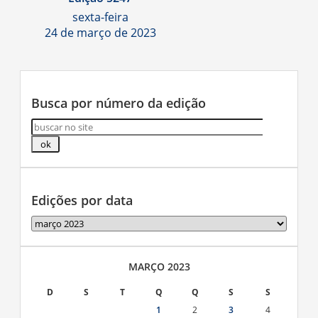
sexta-feira
24 de março de 2023
Busca por número da edição
Edições por data
Edições
por
data
MARÇO 2023
D
S
T
Q
Q
S
S
1
2
3
4