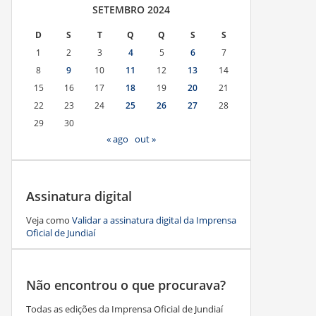
SETEMBRO 2024
D
S
T
Q
Q
S
S
1
2
3
4
5
6
7
8
9
10
11
12
13
14
15
16
17
18
19
20
21
22
23
24
25
26
27
28
29
30
« ago
out »
Assinatura digital
Veja como
Validar a assinatura digital da Imprensa
Oficial de Jundiaí
Não encontrou o que procurava?
Todas as edições da Imprensa Oficial de Jundiaí