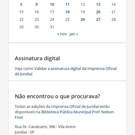
8
9
10
11
12
13
14
15
16
17
18
19
20
21
22
23
24
25
26
27
28
29
30
31
« nov
jan »
Assinatura digital
Veja como
Validar a assinatura digital da Imprensa Oficial
de Jundiaí
Não encontrou o que procurava?
Todas as edições da Imprensa Oficial de Jundiaí estão
disponíveis na
Biblioteca Pública Municipal Prof. Nelson
Foot
Rua Dr. Cavalcanti, 396 - Vila Arens
Jundiaí - SP