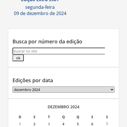
segunda-feira
09 de dezembro de 2024
Busca por número da edição
Edições por data
Edições
por
data
DEZEMBRO 2024
D
S
T
Q
Q
S
S
1
2
3
4
5
6
7