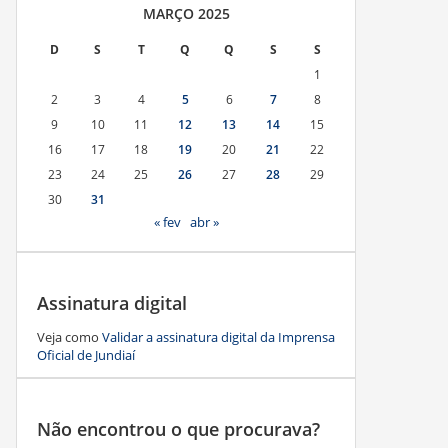
MARÇO 2025
D
S
T
Q
Q
S
S
1
2
3
4
5
6
7
8
9
10
11
12
13
14
15
16
17
18
19
20
21
22
23
24
25
26
27
28
29
30
31
« fev
abr »
Assinatura digital
Veja como
Validar a assinatura digital da Imprensa
Oficial de Jundiaí
Não encontrou o que procurava?