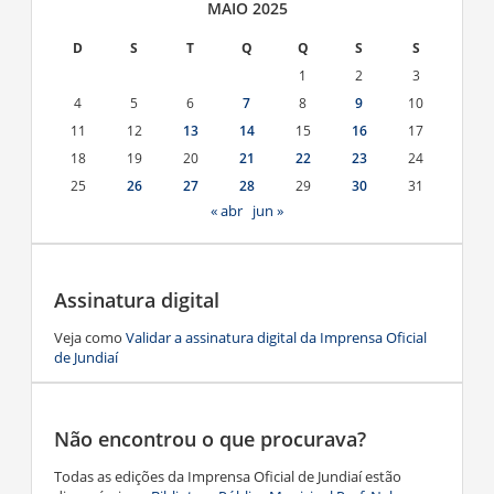
MAIO 2025
D
S
T
Q
Q
S
S
1
2
3
4
5
6
7
8
9
10
11
12
13
14
15
16
17
18
19
20
21
22
23
24
25
26
27
28
29
30
31
« abr
jun »
Assinatura digital
Veja como
Validar a assinatura digital da Imprensa Oficial
de Jundiaí
Não encontrou o que procurava?
Todas as edições da Imprensa Oficial de Jundiaí estão