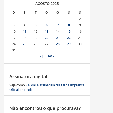
AGOSTO 2025
D
S
T
Q
Q
S
S
1
2
3
4
5
6
7
8
9
10
11
12
13
14
15
16
17
18
19
20
21
22
23
24
25
26
27
28
29
30
31
« jul
set »
Assinatura digital
Veja como
Validar a assinatura digital da Imprensa
Oficial de Jundiaí
Não encontrou o que procurava?