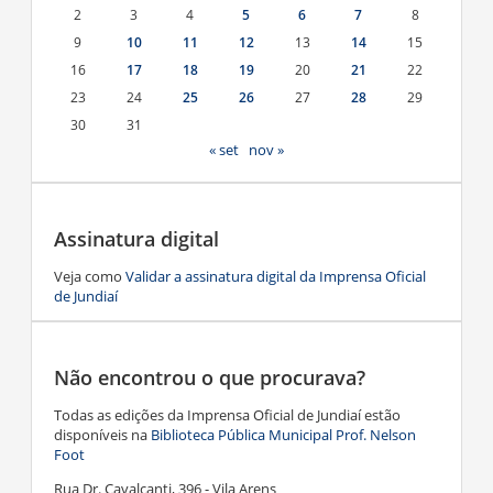
2
3
4
5
6
7
8
9
10
11
12
13
14
15
16
17
18
19
20
21
22
23
24
25
26
27
28
29
30
31
« set
nov »
Assinatura digital
Veja como
Validar a assinatura digital da Imprensa Oficial
de Jundiaí
Não encontrou o que procurava?
Todas as edições da Imprensa Oficial de Jundiaí estão
disponíveis na
Biblioteca Pública Municipal Prof. Nelson
Foot
Rua Dr. Cavalcanti, 396 - Vila Arens