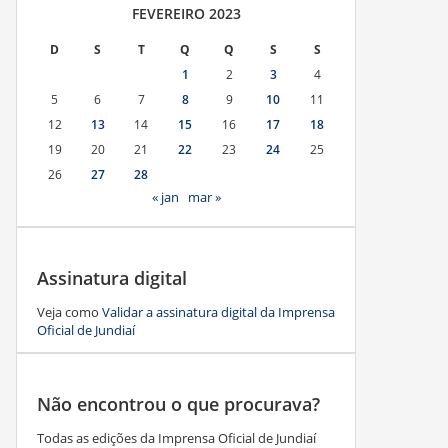
FEVEREIRO 2023
D
S
T
Q
Q
S
S
1
2
3
4
5
6
7
8
9
10
11
12
13
14
15
16
17
18
19
20
21
22
23
24
25
26
27
28
« jan
mar »
Assinatura digital
Veja como
Validar a assinatura digital da Imprensa
Oficial de Jundiaí
Não encontrou o que procurava?
Todas as edições da Imprensa Oficial de Jundiaí