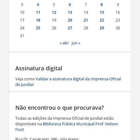
3
4
5
6
7
8
9
10
11
12
13
14
15
16
17
18
19
20
21
22
23
24
25
26
27
28
29
30
31
« abr
jun »
Assinatura digital
Veja como
Validar a assinatura digital da Imprensa Oficial
de Jundiaí
Não encontrou o que procurava?
Todas as edições da Imprensa Oficial de Jundiaí estão
disponíveis na
Biblioteca Pública Municipal Prof. Nelson
Foot
Rua Dr. Cavalcanti, 396 - Vila Arens