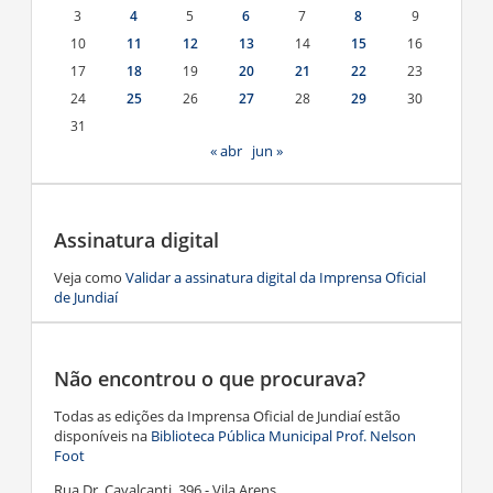
3
4
5
6
7
8
9
10
11
12
13
14
15
16
17
18
19
20
21
22
23
24
25
26
27
28
29
30
31
« abr
jun »
Assinatura digital
Veja como
Validar a assinatura digital da Imprensa Oficial
de Jundiaí
Não encontrou o que procurava?
Todas as edições da Imprensa Oficial de Jundiaí estão
disponíveis na
Biblioteca Pública Municipal Prof. Nelson
Foot
Rua Dr. Cavalcanti, 396 - Vila Arens