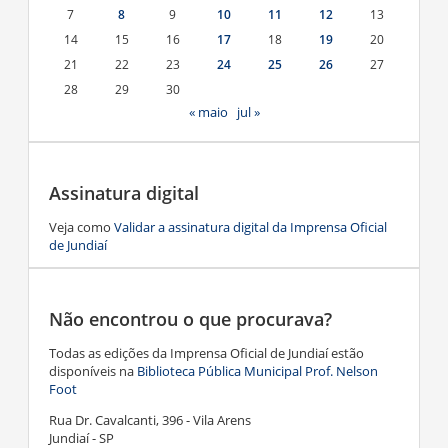
7
8
9
10
11
12
13
14
15
16
17
18
19
20
21
22
23
24
25
26
27
28
29
30
« maio
jul »
Assinatura digital
Veja como
Validar a assinatura digital da Imprensa Oficial
de Jundiaí
Não encontrou o que procurava?
Todas as edições da Imprensa Oficial de Jundiaí estão
disponíveis na
Biblioteca Pública Municipal Prof. Nelson
Foot
Rua Dr. Cavalcanti, 396 - Vila Arens
Jundiaí - SP