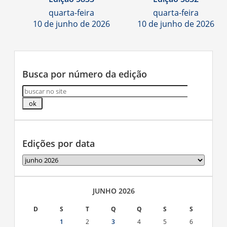
quarta-feira
quarta-feira
10 de junho de 2026
10 de junho de 2026
Busca por número da edição
Edições por data
Edições
por
data
JUNHO 2026
D
S
T
Q
Q
S
S
1
2
3
4
5
6