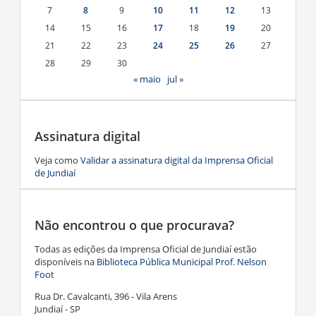
7
8
9
10
11
12
13
14
15
16
17
18
19
20
21
22
23
24
25
26
27
28
29
30
« maio
jul »
Assinatura digital
Veja como
Validar a assinatura digital da Imprensa Oficial
de Jundiaí
Não encontrou o que procurava?
Todas as edições da Imprensa Oficial de Jundiaí estão
disponíveis na
Biblioteca Pública Municipal Prof. Nelson
Foot
Rua Dr. Cavalcanti, 396 - Vila Arens
Jundiaí - SP