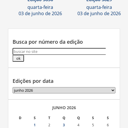
quarta-feira
quarta-feira
03 de junho de 2026
03 de junho de 2026
Busca por número da edição
Edições por data
Edições
por
data
JUNHO 2026
D
S
T
Q
Q
S
S
1
2
3
4
5
6