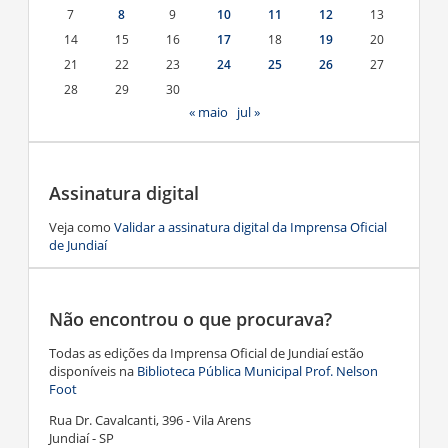
7
8
9
10
11
12
13
14
15
16
17
18
19
20
21
22
23
24
25
26
27
28
29
30
« maio
jul »
Assinatura digital
Veja como
Validar a assinatura digital da Imprensa Oficial
de Jundiaí
Não encontrou o que procurava?
Todas as edições da Imprensa Oficial de Jundiaí estão
disponíveis na
Biblioteca Pública Municipal Prof. Nelson
Foot
Rua Dr. Cavalcanti, 396 - Vila Arens
Jundiaí - SP