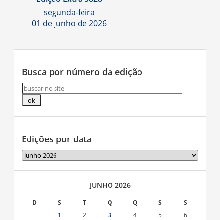
segunda-feira
01 de junho de 2026
Busca por número da edição
Edições por data
Edições
por
data
JUNHO 2026
D
S
T
Q
Q
S
S
1
2
3
4
5
6